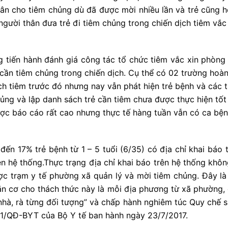
ân cho tiêm chủng dù đã được mời nhiều lần và trẻ cũng h
người thân đưa trẻ đi tiêm chủng trong chiến dịch tiêm vắc
g tiến hành đánh giá công tác tổ chức tiêm vắc xin phòng 
 cần tiêm chủng trong chiến dịch. Cụ thể có 02 trường hoàn
ch tiêm trước đó nhưng nay vẫn phát hiện trẻ bệnh và các 
hủng và lập danh sách trẻ cần tiêm chưa được thực hiện tố
được báo cáo rất cao nhưng thực tế hàng tuần vẫn có ca bệnh
ến 17% trẻ bệnh từ 1 – 5 tuổi (6/35) có địa chỉ khai báo 
n hệ thống.Thực trạng địa chỉ khai báo trên hệ thống khôn
c trạm y tế phường xã quản lý và mời tiêm chủng. Đây là
n cơ cho thách thức này là mỗi địa phương từ xã phường, q
nhà, rà từng đối tượng” và chấp hành nghiêm túc Quy chế s
1/QĐ-BYT của Bộ Y tế ban hành ngày 23/7/2017.