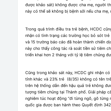
được khảo sát) không được cha mẹ, người th
này có thể sẽ không bị bệnh sởi nếu cha mẹ, 
Trong quá trình điều tra trẻ bệnh, HCDC cũn
nhận có tình trạng các trường học bỏ sót trẻ
và 15 trường báo cáo đã hoàn thành chiến dị
này cho thấy công tác rà soát tiền sử tiêm c
triển khai hơn 2 tháng với tỷ lệ tiêm chủng 
Cũng trong khảo sát này, HCDC ghi nhận có đ
tỉnh khác và 23% trẻ (8/35) không có tên trê
trên hệ thống dẫn đến hậu quả trẻ không đượ
tượng tiêm chủng tại Thành phố. Giải pháp că
nghiêm túc hoạt động “đi từng ngõ, gõ từng 
quốc gia được ban hành theo Quyết định 342