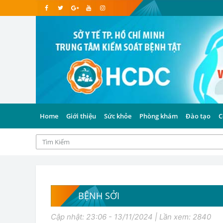
Home
Giới thiệu
Sức khỏe
Phòng khám
Đào tạo
C
BỆNH SỞI
Cập nhật: 23:06 - 13/11/2024 | Lần xem: 2840