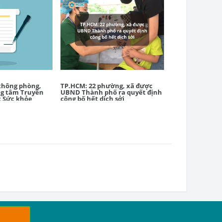
 thông phòng,
TP.HCM: 22 phường, xã được
TP.HCM: công bố
ng tâm Truyền
UBND Thành phố ra quyết định
theo phạm vi p
c Sức khỏe
công bố hết dịch sởi
tới kết thúc dị
Thành phố tron
2025