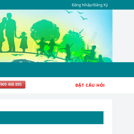
Đăng Nhập/Đăng Ký
0909 408 895
ĐẶT CÂU HỎI