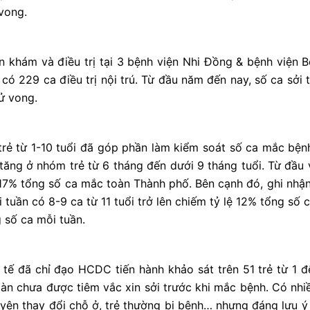
 vong.
n khám và điều trị tại 3 bệnh viện Nhi Đồng & bệnh viện B
có 229 ca điều trị nội trú. Từ đầu năm đến nay, số ca sởi t
tử vong.
trẻ từ 1-10 tuổi đã góp phần làm kiểm soát số ca mắc bệnh
 tăng ở nhóm trẻ từ 6 tháng đến dưới 9 tháng tuổi. Từ đầu
lệ 17% tổng số ca mắc toàn Thành phố. Bên cạnh đó, ghi nhận
 tuần có 8-9 ca từ 11 tuổi trở lên chiếm tỷ lệ 12% tổng số 
 số ca mỗi tuần.
 tế đã chỉ đạo HCDC tiến hành khảo sát trên 51 trẻ từ 1 
oàn chưa được tiêm vắc xin sởi trước khi mắc bệnh. Có nhi
yên thay đổi chỗ ở, trẻ thường bị bệnh… nhưng đáng lưu ý 