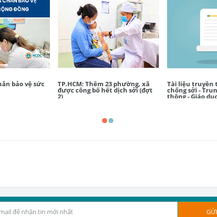
chắn bảo vệ sức
TP.HCM: Thêm 23 phường, xã
Tài liệu truyền
được công bố hết dịch sởi (đợt
chống sởi - Tru
2)
thông - Giáo dụ
Trung ương