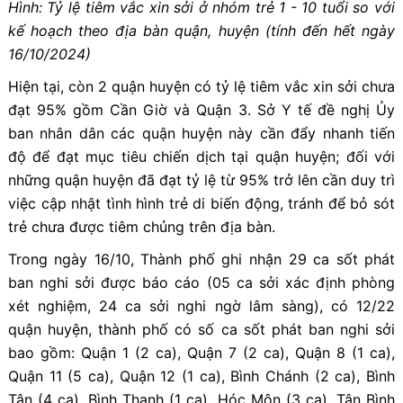
Hình: Tỷ lệ tiêm vắc xin sởi ở nhóm trẻ 1 - 10 tuổi so với
kế hoạch theo địa bàn quận, huyện (tính đến hết ngày
16/10/2024)
Hiện tại, còn 2 quận huyện có tỷ lệ tiêm vắc xin sởi chưa
đạt 95% gồm Cần Giờ và Quận 3. Sở Y tế đề nghị Ủy
ban nhân dân các quận huyện này cần đẩy nhanh tiến
độ để đạt mục tiêu chiến dịch tại quận huyện; đối với
những quận huyện đã đạt tỷ lệ từ 95% trở lên cần duy trì
việc cập nhật tình hình trẻ di biến động, tránh để bỏ sót
trẻ chưa được tiêm chủng trên địa bàn.
Trong ngày 16/10, Thành phố ghi nhận 29 ca sốt phát
ban nghi sởi được báo cáo (05 ca sởi xác định phòng
xét nghiệm, 24 ca sởi nghi ngờ lâm sàng), có 12/22
quận huyện, thành phố có số ca sốt phát ban nghi sởi
bao gồm: Quận 1 (2 ca), Quận 7 (2 ca), Quận 8 (1 ca),
Quận 11 (5 ca), Quận 12 (1 ca), Bình Chánh (2 ca), Bình
Tân (4 ca), Bình Thạnh (1 ca), Hóc Môn (3 ca), Tân Bình