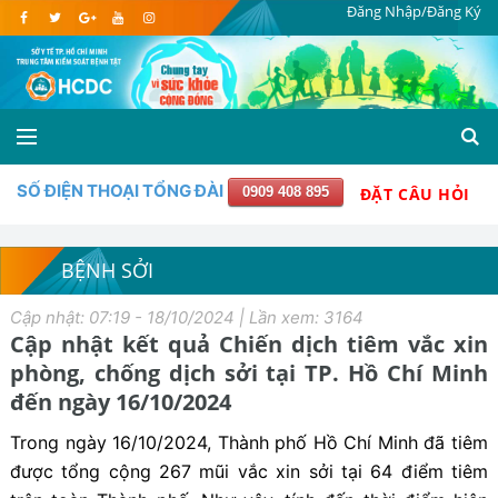
Đăng Nhập/Đăng Ký
SỐ ĐIỆN THOẠI TỔNG ĐÀI
0909 408 895
ĐẶT CÂU HỎI
BỆNH SỞI
Cập nhật: 07:19 - 18/10/2024 | Lần xem: 3164
Cập nhật kết quả Chiến dịch tiêm vắc xin
phòng, chống dịch sởi tại TP. Hồ Chí Minh
đến ngày 16/10/2024
Trong ngày 16/10/2024, Thành phố Hồ Chí Minh đã tiêm
được tổng cộng 267 mũi vắc xin sởi tại 64 điểm tiêm