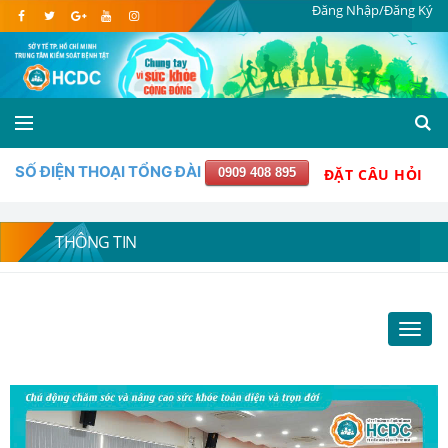
Đăng Nhập/Đăng Ký
SỐ ĐIỆN THOẠI TỔNG ĐÀI
0909 408 895
ĐẶT CÂU HỎI
THÔNG TIN
Toggl