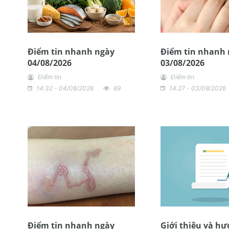
Điểm tin nhanh ngày
Điểm tin nhanh
04/08/2026
03/08/2026
Điểm tin
Điểm tin
14:32 - 04/08/2026
69
14:27 - 03/08/2026
Điểm tin nhanh ngày
Giới thiệu và h