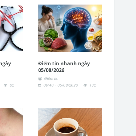
 ngày
Điểm tin nhanh ngày
05/08/2026
Điểm tin
62
09:40 - 05/08/2026
132