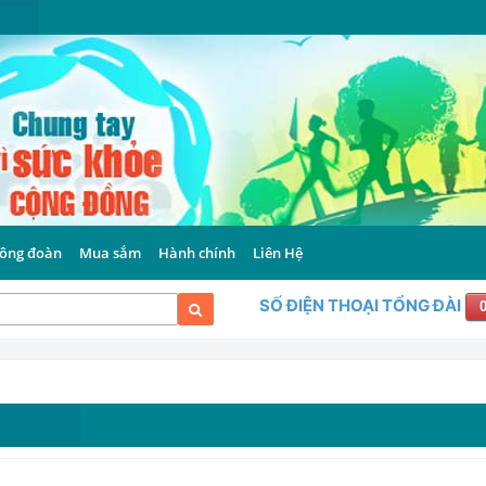
ông đoàn
Mua sắm
Hành chính
Liên Hệ
SỐ ĐIỆN THOẠI TỔNG ĐÀI