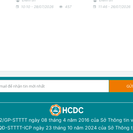
Điểm tin
Điểm tin
10:10 - 28/07/2026
457
11:46 - 26/07/2026
12/GP-STTTT ngày 08 tháng 4 năm 2016 của Sở Thông tin v
/QĐ-STTTT-ICP ngày 23 tháng 10 năm 2024 của Sở Thông ti