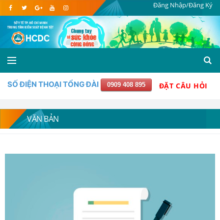
Đăng Nhập/Đăng Ký
SỐ ĐIỆN THOẠI TỔNG ĐÀI
0909 408 895
ĐẶT CÂU HỎI
VĂN BẢN