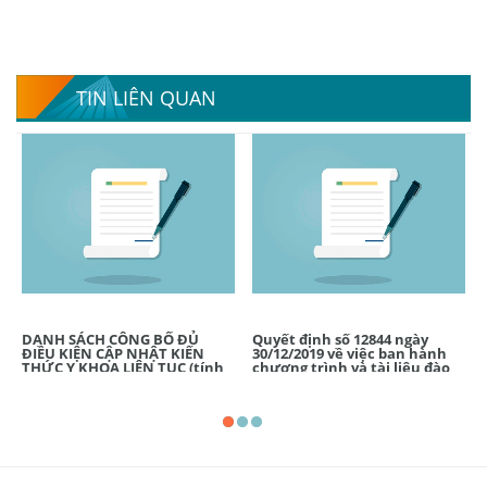
TIN LIÊN QUAN
DANH SÁCH CÔNG BỐ ĐỦ
Quyết định số 12844 ngày
ĐIỀU KIỆN CẬP NHẬT KIẾN
30/12/2019 về việc ban hành
THỨC Y KHOA LIÊN TỤC (tính
chương trình và tài liệu đào
đến ngày 22/01/2025)
tạo liên tục "Phương pháp
truyền thông giáo dục sức
khỏe cơ bản" do Trung tâm
Kiểm soát bệnh tật Thành
phố biên soạn