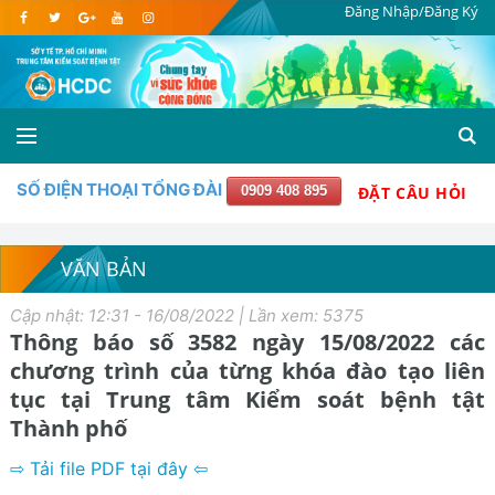
Đăng Nhập/Đăng Ký
SỐ ĐIỆN THOẠI TỔNG ĐÀI
0909 408 895
ĐẶT CÂU HỎI
VĂN BẢN
Cập nhật: 12:31 - 16/08/2022 | Lần xem: 5375
Thông báo số 3582 ngày 15/08/2022 các
chương trình của từng khóa đào tạo liên
tục tại Trung tâm Kiểm soát bệnh tật
Thành phố
⇨ Tải file PDF tại đây ⇦