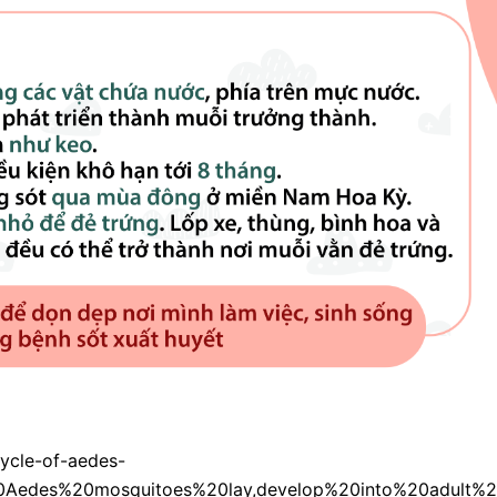
cycle-of-aedes-
20Aedes%20mosquitoes%20lay,develop%20into%20adult%