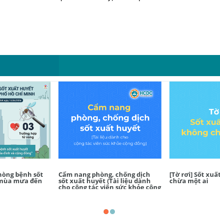
hòng bệnh sốt
Cẩm nang phòng, chống dịch
[Tờ rơi] Sốt xu
 mùa mưa đến
sốt xuất huyết (Tài liệu dành
chừa một ai
cho cộng tác viên sức khỏe cộng
đồng)