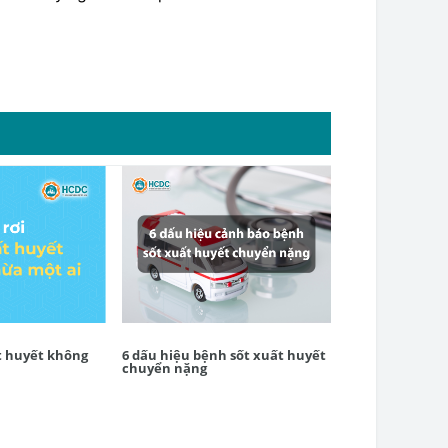
ất huyết không
6 dấu hiệu bệnh sốt xuất huyết
​[Cách phân biệ
chuyển nặng
huyết Dengue 