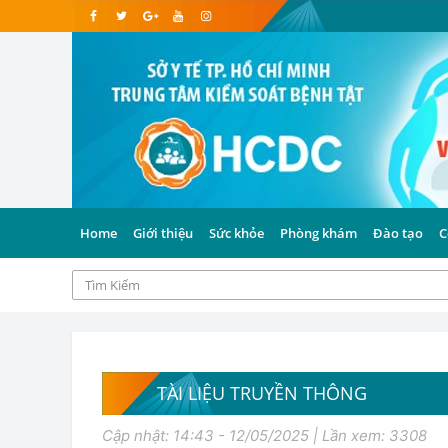
Home
Giới thiệu
Sức khỏe
Phòng khám
Đào tạo
C
TÀI LIỆU TRUYỀN THÔNG
Cập nhật: 14:43 - 12/05/2025 | Lần xem: 3308