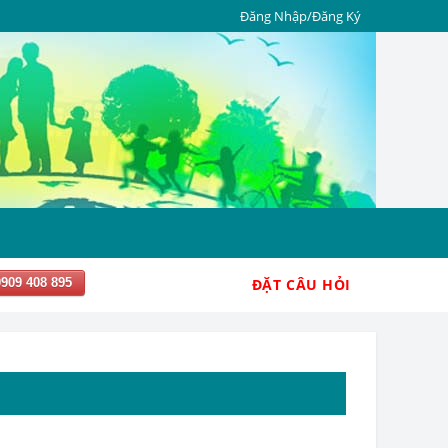
Đăng Nhập/Đăng Ký
0909 408 895
ĐẶT CÂU HỎI