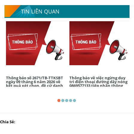
TIN LIÊN QUAN
Thông báo số 2671/TB-TTKSBT
Thông báo về việc ngừng duy
ngày 09 tháng 6 năm 2026 về
trì điện thoại đường dây nóng
kết quả xét chọn, đề cử danh
0869577133 tiếp nhận thông
hiệu "Thầy thuốc ưu tú" lần
tin và hỗ trợ COVID-19 tại
thứ 15 - năm 2027
Trung tâm Kiểm soát bệnh
tật TP.HCM số 1855 năm 2026
Chia Sẻ: