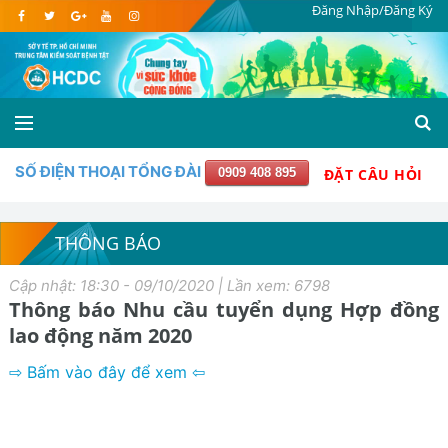
Đăng Nhập/Đăng Ký
SỐ ĐIỆN THOẠI TỔNG ĐÀI
0909 408 895
ĐẶT CÂU HỎI
THÔNG BÁO
Cập nhật: 18:30 - 09/10/2020 | Lần xem: 6798
Thông báo Nhu cầu tuyển dụng Hợp đồng
lao động năm 2020
⇨ Bấm vào đây để xem ⇦