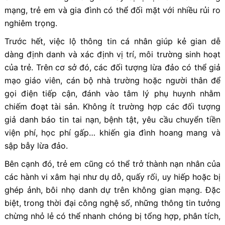
mạng, trẻ em và gia đình có thể đối mặt với nhiều rủi ro
nghiêm trọng.
Trước hết, việc lộ thông tin cá nhân giúp kẻ gian dễ
dàng định danh và xác định vị trí, môi trường sinh hoạt
của trẻ. Trên cơ sở đó, các đối tượng lừa đảo có thể giả
mạo giáo viên, cán bộ nhà trường hoặc người thân để
gọi điện tiếp cận, đánh vào tâm lý phụ huynh nhằm
chiếm đoạt tài sản. Không ít trường hợp các đối tượng
giả danh báo tin tai nạn, bệnh tật, yêu cầu chuyển tiền
viện phí, học phí gấp… khiến gia đình hoang mang và
sập bẫy lừa đảo.
Bên cạnh đó, trẻ em cũng có thể trở thành nạn nhân của
các hành vi xâm hại như dụ dỗ, quấy rối, uy hiếp hoặc bị
ghép ảnh, bôi nhọ danh dự trên không gian mạng. Đặc
biệt, trong thời đại công nghệ số, những thông tin tưởng
chừng nhỏ lẻ có thể nhanh chóng bị tổng hợp, phân tích,