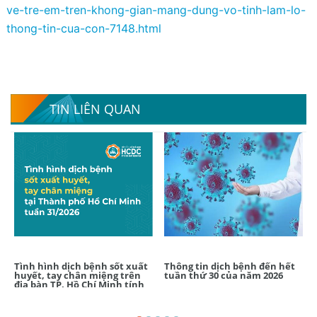
ve-tre-em-tren-khong-gian-mang-dung-vo-tinh-lam-lo-
thong-tin-cua-con-7148.html
TIN LIÊN QUAN
Tình hình dịch bệnh sốt xuất
Thông tin dịch bệnh đến hết
huyết, tay chân miệng trên
tuần thứ 30 của năm 2026
địa bàn TP. Hồ Chí Minh tính
đến tuần 31/2026