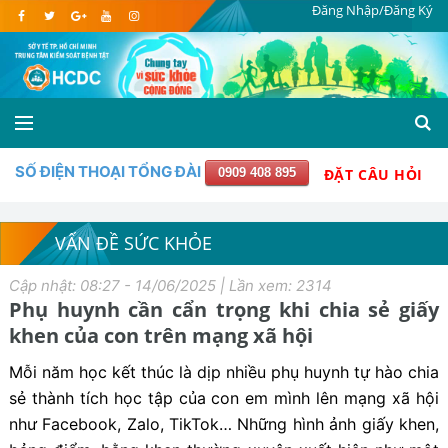
Đăng Nhập/Đăng Ký
SỐ ĐIỆN THOẠI TỔNG ĐÀI
0909 408 895
ĐẶT CÂU HỎI
VẤN ĐỀ SỨC KHỎE
Cập nhật: 08:27 - 14/06/2025 | Lần xem: 2314
Phụ huynh cần cẩn trọng khi chia sẻ giấy
khen của con trên mạng xã hội
Mỗi năm học kết thúc là dịp nhiều phụ huynh tự hào chia
sẻ thành tích học tập của con em mình lên mạng xã hội
như Facebook, Zalo, TikTok… Những hình ảnh giấy khen,