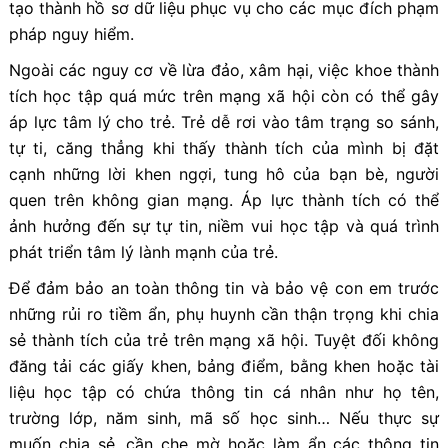
tạo thành hồ sơ dữ liệu phục vụ cho các mục đích phạm
pháp nguy hiểm.
Ngoài các nguy cơ về lừa đảo, xâm hại, việc khoe thành
tích học tập quá mức trên mạng xã hội còn có thể gây
áp lực tâm lý cho trẻ. Trẻ dễ rơi vào tâm trạng so sánh,
tự ti, căng thẳng khi thấy thành tích của mình bị đặt
cạnh những lời khen ngợi, tung hô của bạn bè, người
quen trên không gian mạng. Áp lực thành tích có thể
ảnh hưởng đến sự tự tin, niềm vui học tập và quá trình
phát triển tâm lý lành mạnh của trẻ.
Để đảm bảo an toàn thông tin và bảo vệ con em trước
những rủi ro tiềm ẩn, phụ huynh cần thận trọng khi chia
sẻ thành tích của trẻ trên mạng xã hội. Tuyệt đối không
đăng tải các giấy khen, bảng điểm, bằng khen hoặc tài
liệu học tập có chứa thông tin cá nhân như họ tên,
trường lớp, năm sinh, mã số học sinh… Nếu thực sự
muốn chia sẻ, cần che mờ hoặc làm ẩn các thông tin