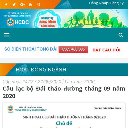
Đăng Nhập/Đăng Ký
SỐ ĐIỆN THOẠI TỔNG ĐÀI
0909 408 895
ĐẶT CÂU HỎI
HOẠT ĐỘNG NGÀNH
Cập nhật: 14:17 - 22/09/2020 | Lần xem: 2306
Câu lạc bộ Đái tháo đường tháng 09 năm
2020