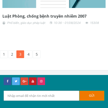
Luật Phòng, chống bệnh truyền nhiễm 2007
Phổ biến, giáo dục pháp luật
10:36 - 01/08/2024
15308
1
2
3
4
5