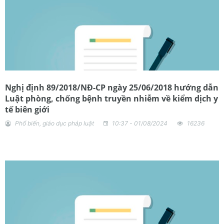
Nghị định 89/2018/NĐ-CP ngày 25/06/2018 hướng dẫn
Luật phòng, chống bệnh truyền nhiễm về kiểm dịch y
tế biên giới
Phổ biến, giáo dục pháp luật
10:37 - 01/08/2024
16236