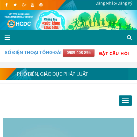
Đăng Nhập/Đăng Ký
SỐ ĐIỆN THOẠI TỔNG ĐÀI
0909 408 895
ĐẶT CÂU HỎI
PHỔ BIẾN, GIÁO DỤC PHÁP LUẬT
Toggl