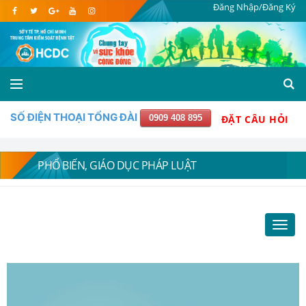
Đăng Nhập/Đăng Ký
SỐ ĐIỆN THOẠI TỔNG ĐÀI
0909 408 895
ĐẶT CÂU HỎI
PHỔ BIẾN, GIÁO DỤC PHÁP LUẬT
Toggl